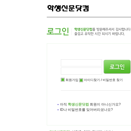
본
메
하
문
인
위
으
메
메
로
뉴
뉴
바
로
로
로
바
바
가
로
로
기
가
가
기
기
회원가입
아이디찾기
/
비밀번호 찾기
아직
학생신문닷컴
회원이 아니신가요?
ID나 비밀번호를 잊어버리셨나요?